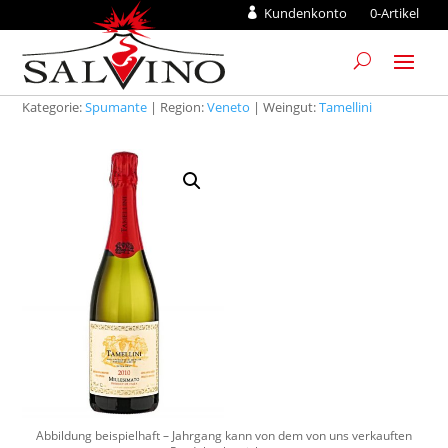
Kundenkonto
0-Artikel
Kategorie:
Spumante
| Region:
Veneto
| Weingut:
Tamellini
Abbildung beispielhaft – Jahrgang kann von dem von uns verkauften