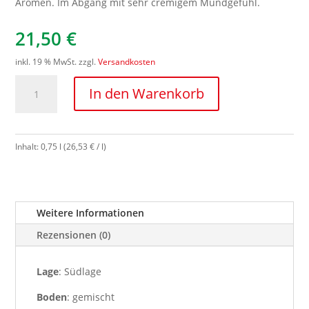
Aromen. Im Abgang mit sehr cremigem Mundgefühl.
21,50
€
inkl. 19 % MwSt.
zzgl.
Versandkosten
Spumante
In den Warenkorb
Tamellini
Millesimato
brut
Menge
Inhalt: 0,75
l
(
26,53
€
/
l
)
Weitere Informationen
Rezensionen (0)
Lage
: Südlage
Boden
: gemischt